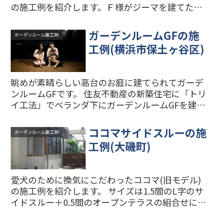
の施工例を紹介します。Ｆ様がジーマを建てた目
的は「家族の介護」ためです。ガーデンルームが
できる前は、玄関から車いすの出入りをしていま
ガーデンルームGFの施
ガーデンルーム施工例
した。ジーマとウッ...
工例(横浜市保土ヶ谷区)
眺めが素晴らしい高台のお庭に建てられてガーデ
ンルームGFです。 住友不動産の新築住宅に「トリ
イ工法」でベランダ下にガーデンルームGFを建て
ました。 ガーデンルームGFからの眺めがとても
よく気持ちのいい空間になりました。 「トリイ工
ココマサイドスルーの施
ガーデンルーム施工例
法」をベラ...
工例(大磯町)
愛犬のために換気にこだわったココマ(旧モデル)
の施工例を紹介します。 サイズは1.5間のL字のサ
イドスルー＋0.5間のオープンテラスの組合せにな
ります。 正面の窓は網戸付の上げ下げ窓を3ヶ所