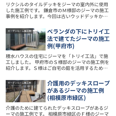
リクシルのタイルデッキをジーマの室内外に使用
した施工例です。 鎌倉市のＭ様邸のジーマの施工
事例を紹介します。今回は古いウッドデッキから
ジーマ＋タイルデッキ(インナーとアウター)にリ
フォームしました。また、ベランダ下にジーマを
ベランダの下にトリイ工
ガーデンルーム施工例
建てたので今回は...
法で建てたジーマの施工
例(甲府市)
積水ハウスの住宅にジーマを「トリイ工法」で施
工しました。 甲府市のＳ様邸のジーマの施工例を
紹介します。Ｓ様はご自宅の庭を活用するため
に、ウッドデッキをリフォームしてガーデンルー
ムを建てることを検討していましたが、積水ハウ
介護用のデッキスロープ
ガーデンルーム施工例
スや地元の外構・エク...
があるジーマの施工例
(相模原市緑区)
介護のために建てられたデッキスロープがあるジ
ーマの施工例です。 相模原市緑区のＦ様のジーマ