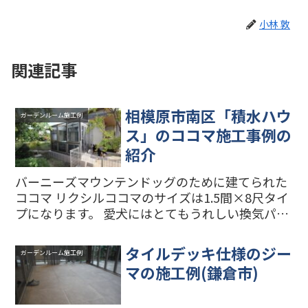
小林 敦
関連記事
相模原市南区「積水ハウ
ガーデンルーム施工例
ス」のココマ施工事例の
紹介
バーニーズマウンテンドッグのために建てられた
ココマ リクシルココマのサイズは1.5間×8尺タイ
プになります。 愛犬にはとてもうれしい換気パネ
ル付き ココマの横のスペースは愛犬がフリーで遊
べるドッグガーデンになっています。 「トリイ工
タイルデッキ仕様のジー
ガーデンルーム施工例
法」で軒...
マの施工例(鎌倉市)