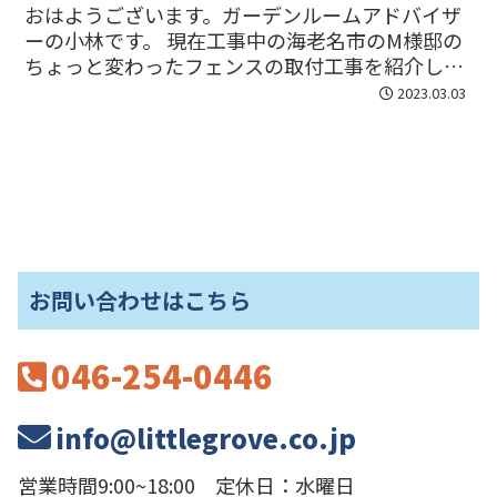
おはようございます。ガーデンルームアドバイザ
ーの小林です。 現在工事中の海老名市のM様邸の
ちょっと変わったフェンスの取付工事を紹介しま
)
す。 施工する前の写真です。建物の壁と今あるア
2023.03.03
ルミフェンスとの間が狭いので、人が通りやすく
したいというご相...
お問い合わせはこちら
(
046-254-0446
info@littlegrove.co.jp
営業時間9:00~18:00 定休日：水曜日