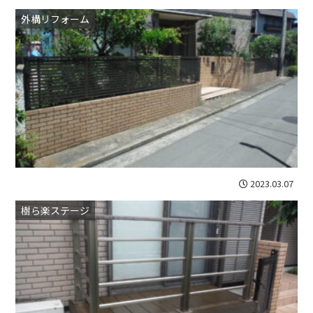
相模原市南区からだと遠いな…と思うかもしれま
外構リフォーム
せんが、意外とア...
2023.03.07
樹ら楽ステージ