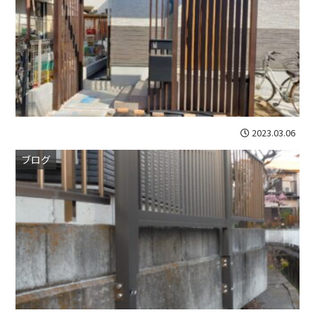
)
)
2023.03.06
ブログ
(