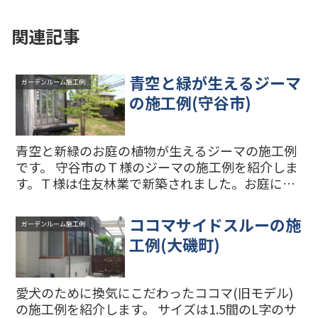
関連記事
青空と緑が生えるジーマ
ガーデンルーム施工例
の施工例(守谷市)
青空と新緑のお庭の植物が生えるジーマの施工例
です。 守谷市のＴ様のジーマの施工例を紹介しま
す。Ｔ様は住友林業で新築されました。お庭にガ
ーデンルームを増築することをハウスメーカーに
相談したところ、外壁に穴をあけてたてた場合に
ココマサイドスルーの施
ガーデンルーム施工例
住宅の保証が切れて...
工例(大磯町)
愛犬のために換気にこだわったココマ(旧モデル)
の施工例を紹介します。 サイズは1.5間のL字のサ