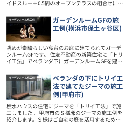
イドスルー＋0.5間のオープンテラスの組合せにな
ります。 正面の窓は網戸付の上げ下げ窓を3ヶ所
組込みました。 右側面にはリクシルの住宅用のル
ガーデンルームGFの施
ガーデンルーム施工例
ーバ...
工例(横浜市保土ヶ谷区)
眺めが素晴らしい高台のお庭に建てられてガーデ
ンルームGFです。 住友不動産の新築住宅に「トリ
イ工法」でベランダ下にガーデンルームGFを建て
ました。 ガーデンルームGFからの眺めがとても
よく気持ちのいい空間になりました。 「トリイ工
ベランダの下にトリイ工
ガーデンルーム施工例
法」をベラ...
法で建てたジーマの施工
例(甲府市)
積水ハウスの住宅にジーマを「トリイ工法」で施
工しました。 甲府市のＳ様邸のジーマの施工例を
紹介します。Ｓ様はご自宅の庭を活用するため
に、ウッドデッキをリフォームしてガーデンルー