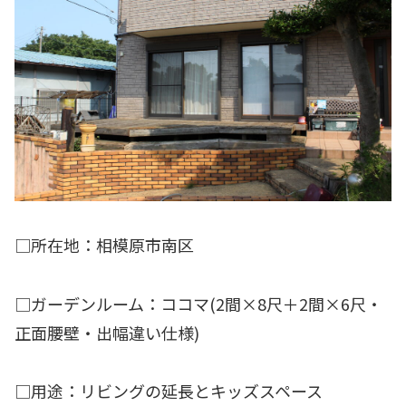
□所在地：相模原市南区
□ガーデンルーム：ココマ(2間×8尺＋2間×6尺・
正面腰壁・出幅違い仕様)
□用途：リビングの延長とキッズスペース