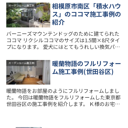
ムを建てることを検討していましたが、積水ハウ
相模原市南区「積水ハウ
ガーデンルーム施工例
スや地元の外構・エク...
ス」のココマ施工事例の
紹介
バーニーズマウンテンドッグのために建てられた
ココマ リクシルココマのサイズは1.5間×8尺タイ
プになります。 愛犬にはとてもうれしい換気パネ
ル付き ココマの横のスペースは愛犬がフリーで遊
べるドッグガーデンになっています。 「トリイ工
暖蘭物語のフルリフォー
ガーデンルーム施工例
法」で軒...
ム施工事例(世田谷区)
暖蘭物語をお部屋のようにフルリフォームしまし
た。 今回は暖蘭物語をフルリフォームした東京都
世田谷区の施工事例を紹介します。 Ｋ様のお宅に
最初に暖蘭物語を施工してから5年ほど使ってい
ましたが、より快適にお部屋のように使いたいと
いうご要望で、今...