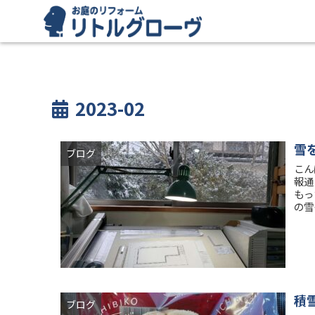
2023-02
雪
ブログ
こん
報通
もっ
の雪
積
ブログ