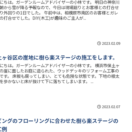
にちは。ガーデンルームアドバイザーの小林です。 明日の神奈川
朝から雪が降る予報なので、今日は現場廻りとお客様との打合せ
り外回りの1日でした。 午前中は、相模原市南区のお客様とガレ
の打合せでした。DIY(木工)が趣味のご主人が...
2023.02.09
土ヶ谷区の崖地に樹ら楽ステージの施工をします。
にちは。ガーデンルームアドバイザーの小林です。 横浜市保土ヶ
の崖に面したお庭に造られた、ウッドデッキのリフォーム工事の
です。 床板も腐ってしまい、とても危険な状態です。下地の根太
を歩かないと床が抜けて下に落ちてしまいます。 ...
2023.02.07
ビングのフローリングに合わせた樹ら楽ステージの
工例