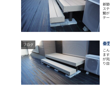
新築
ステ
繋が
テー
秦
ブログ
こん
ます
が完
り目