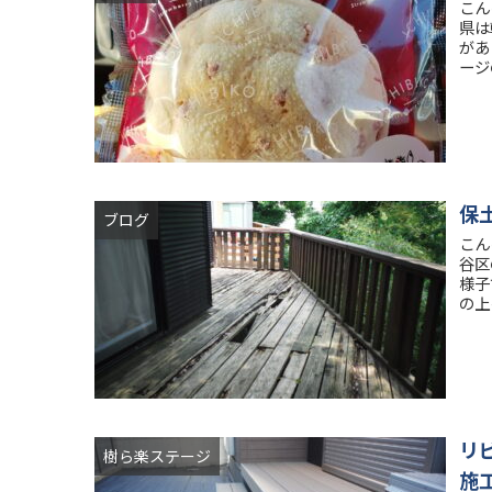
こん
県は
があ
ージ
保
ブログ
こん
谷区
様子
の上
リ
樹ら楽ステージ
施