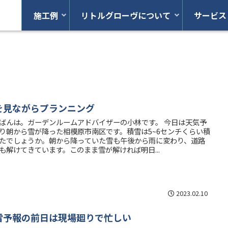
施工例
リトルグローヴについて
サービス
を見ながらプランニング
ばんは。ガーデンルームアドバイザーの小林です。 今日は天気予
り朝から雪が降った相模原市南区です。積雪は5~6センチくらい積
たでしょうか。朝から降っていた雪も午後から雨に変わり、道路
も解けてきています。このまま雪が解ければ明日...
2023.02.10
雪予報の前日は現場廻りで忙しい