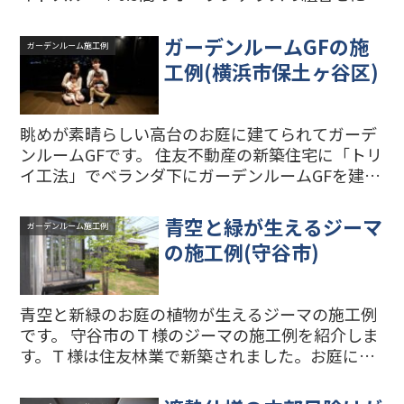
ります。 正面の窓は網戸付の上げ下げ窓を3ヶ所
組込みました。 右側面にはリクシルの住宅用のル
ガーデンルームGFの施
ガーデンルーム施工例
ーバ...
工例(横浜市保土ヶ谷区)
眺めが素晴らしい高台のお庭に建てられてガーデ
ンルームGFです。 住友不動産の新築住宅に「トリ
イ工法」でベランダ下にガーデンルームGFを建て
ました。 ガーデンルームGFからの眺めがとても
よく気持ちのいい空間になりました。 「トリイ工
青空と緑が生えるジーマ
ガーデンルーム施工例
法」をベラ...
の施工例(守谷市)
青空と新緑のお庭の植物が生えるジーマの施工例
です。 守谷市のＴ様のジーマの施工例を紹介しま
す。Ｔ様は住友林業で新築されました。お庭にガ
ーデンルームを増築することをハウスメーカーに
相談したところ、外壁に穴をあけてたてた場合に