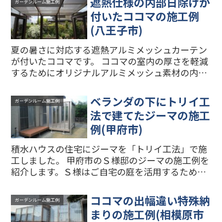
遮熱仕様の内部日除けが
ガーデンルーム施工例
住宅の保証が切れて...
付いたココマの施工例
(八王子市)
夏の暑さに対応する遮熱アルミメッシュカーテン
が付いたココマです。 ココマの室内の厚さを軽減
するためにオリジナルアルミメッシュ素材の内部
日除けを作りました。 材料：片面アルミコーティ
ング 基材：ポリエステル・メッシュ織物 用
ベランダの下にトリイ工
ガーデンルーム施工例
途：ココマの屋根...
法で建てたジーマの施工
例(甲府市)
積水ハウスの住宅にジーマを「トリイ工法」で施
工しました。 甲府市のＳ様邸のジーマの施工例を
紹介します。Ｓ様はご自宅の庭を活用するため
に、ウッドデッキをリフォームしてガーデンルー
ムを建てることを検討していましたが、積水ハウ
ココマの出幅違い特殊納
ガーデンルーム施工例
スや地元の外構・エク...
まりの施工例(相模原市