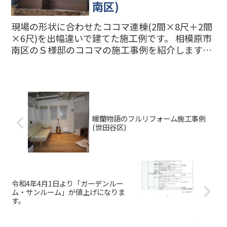
南区)
現場の形状に合わせたココマ連棟(2間×8尺＋2間
×6尺)を出幅違いで建てた施工例です。 相模原市
南区のＳ様邸のココマの施工事例を紹介します。
もともと東洋エクステリア(現リクシル)のウェス
タンレッドシダーの古いウッドデッキがあり、だ
いぶ傷んで...
暖蘭物語のフルリフォーム施工事例
(世田谷区)
令和4年4月1日より「ガーデンルー
ム・サンルーム」が値上げになりま
す。