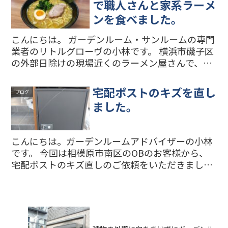
で職人さんと家系ラーメ
ンを食べました。
こんにちは。 ガーデンルーム・サンルームの専門
業者のリトルグローヴの小林です。 横浜市磯子区
の外部日除けの現場近くのラーメン屋さんで、職
人さんとお昼を食べました。 お好みは普通でお願
いしました。味も麺も好みでおいしかったです。
宅配ポストのキズを直し
ブログ
職人さんは普...
ました。
こんにちは。ガーデンルームアドバイザーの小林
です。 今回は相模原市南区のOBのお客様から、
宅配ポストのキズ直しのご依頼をいただきまし
た。 リペア前の写真です。下の宅配ボックスがか
なりのキズになっていました。 上のポストと木目
のアルミ柱のとこ...