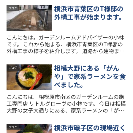
す。下地の根太の上を歩かないと床が抜けて下に
横浜市青葉区のT様邸の
ブログ
落ちてしまいます。 ...
外構工事が始まります。
こんにちは。ガーデンルームアドバイザーの小林
です。 これから始まる、横浜市青葉区のT様邸の
外構工事の様子を紹介します。 道路から建物まで
が細長い旗竿地の現場です。これから残土を鋤取
って地面を平らにしていきます。 入口がスッキリ
相模大野にある「がん
ブログ
しましたね。こ...
や」で家系ラーメンを食
べました。
こんにちは。相模原市南区のガーデンルームの施
工専門店 リトルグローヴの小林です。 今日は相模
大野の女子大通りにある、家系ラーメンの「がん
や」さんに行きました。初めてだったので今回は
中盛りラーメンを注文しました。スープと麺も好
横浜市磯子区の現場近く
ブログ
みの味で、特にチ...