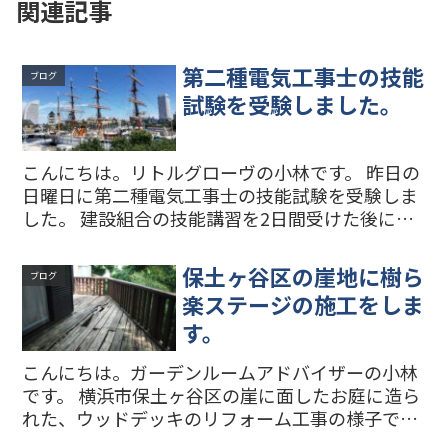
関連記事
第二種電気工事士の技能
ブログ
試験を受験しました。
こんにちは。リトルグローヴの小林です。 昨日の
日曜日に第二種電気工事士の技能試験を受験しま
した。 建設組合の技能講習を2日間受けた後に、
試験の1週間前から朝と夜に技能試験の練習をし
ました。 何とか試験の課題を40分の時間内に完成
保土ヶ谷区の崖地に樹ら
ブログ
することがで...
楽ステージの施工をしま
す。
こんにちは。ガーデンルームアドバイザーの小林
です。 横浜市保土ヶ谷区の崖に面したお庭に造ら
れた、ウッドデッキのリフォーム工事の様子で
す。 床板も腐ってしまい、とても危険な状態で