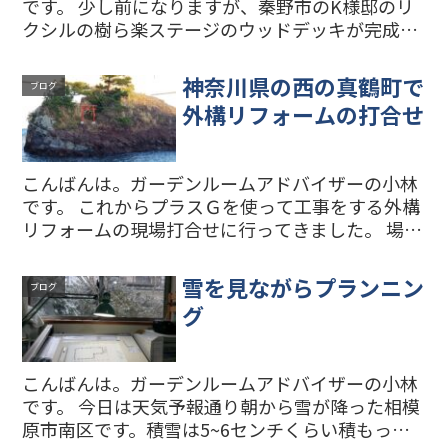
です。 少し前になりますが、秦野市のK様邸のリ
クシルの樹ら楽ステージのウッドデッキが完成し
ました。 リビングの前のコンパクトなウッドデッ
キです。張り目は縦張りではなく、フローリング
神奈川県の西の真鶴町で
ブログ
に合わせて横張で...
外構リフォームの打合せ
こんばんは。ガーデンルームアドバイザーの小林
です。 これからプラスＧを使って工事をする外構
リフォームの現場打合せに行ってきました。 場所
は神奈川県の一番西の真鶴町です。事務所がある
相模原市南区からだと遠いな…と思うかもしれま
雪を見ながらプランニン
ブログ
せんが、意外とア...
グ
こんばんは。ガーデンルームアドバイザーの小林
です。 今日は天気予報通り朝から雪が降った相模
原市南区です。積雪は5~6センチくらい積もった