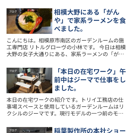
でしょうか。朝から降っていた雪も午後から雨に
変わり、道路の雪も解けてきています。このまま
相模大野にある「がん
ブログ
雪が解ければ明日...
や」で家系ラーメンを食
べました。
こんにちは。相模原市南区のガーデンルームの施
工専門店 リトルグローヴの小林です。 今日は相模
大野の女子大通りにある、家系ラーメンの「がん
や」さんに行きました。初めてだったので今回は
中盛りラーメンを注文しました。スープと麺も好
「本日の在宅ワーク」午
ブログ
みの味で、特にチ...
前中はジーマで仕事をし
ました。
本日の在宅ワークの紹介です。トリイ工務店の仕
事場スペースと使用しているガーデンルームはリ
クシルのジーマです。現行モデルの一つ前のモデ
ルになります。ジーマでは主に、見積もりやメー
ルの返信、ホームページの管理など、パソコンで
稲葉製作所の本社ショー
ブログ