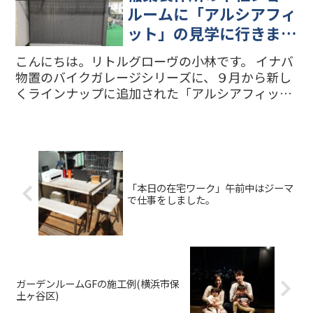
できる仕事をしています。
ルームに「アルシアフィ
ット」の見学に行きまし
た。②側面編
こんにちは。リトルグローヴの小林です。 イナバ
物置のバイクガレージシリーズに、９月から新し
くラインナップに追加された「アルシアフィッ
ト」を、稲葉製作所の本社ショールームに見学に
行きました。 「アルシアフィットの最新施工例は
バナーをクリック！...
「本日の在宅ワーク」午前中はジーマ
で仕事をしました。
ガーデンルームGFの施工例(横浜市保
土ヶ谷区)