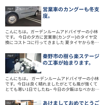
営業車のカングーも冬支
ブログ
度。
こんにちは。ガーデンルームアドバイザーの小林
です。 今日の夕方に営業車(カングー)のタイヤ交
換にコストコに行ってきました 夏タイヤから冬タ
イヤへ交換です。本当は12月に交換したかったの
ですが、現場が忙しかったのと、コストコのタイ
秦野市の樹ら楽ステージ
ブログ
ヤ交換はこの...
の工事が始まります。
こんにちは。 ガーデンルームアドバイザーの小林
です。今日は良く晴れましたがとても風が強くて
とても寒い1日でしたね~ 今日の夕飯はなべかおで
んを食べたくなってしまいました。 さて 秦野市
のK様邸の樹ら楽ステージ(リクシルの人工木デッ
あけましておめでとうご
ブログ