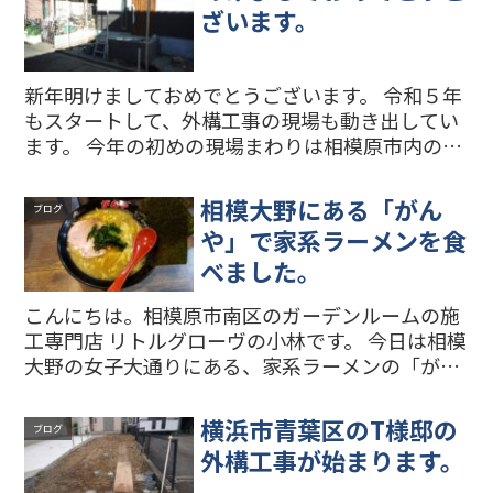
キ)の工事...
ざいます。
新年明けましておめでとうございます。 令和５年
もスタートして、外構工事の現場も動き出してい
ます。 今年の初めの現場まわりは相模原市内の2
現場です。 相模原市南区のM様邸の外構工事は、
昨年末からのつづきのプラスGの工事が進んでい
相模大野にある「がん
ブログ
ます。 こちら...
や」で家系ラーメンを食
べました。
こんにちは。相模原市南区のガーデンルームの施
工専門店 リトルグローヴの小林です。 今日は相模
大野の女子大通りにある、家系ラーメンの「がん
や」さんに行きました。初めてだったので今回は
中盛りラーメンを注文しました。スープと麺も好
横浜市青葉区のT様邸の
ブログ
みの味で、特にチ...
外構工事が始まります。