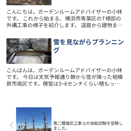
こんにちは。ガーデンルームアドバイザーの小林
です。 これから始まる、横浜市青葉区のT様邸の
外構工事の様子を紹介します。 道路から建物まで
が細長い旗竿地の現場です。これから残土を鋤取
って地面を平らにしていきます。 入口がスッキリ
雪を見ながらプランニン
ブログ
しましたね。こ...
グ
こんばんは。ガーデンルームアドバイザーの小林
です。 今日は天気予報通り朝から雪が降った相模
原市南区です。積雪は5~6センチくらい積もった
でしょうか。朝から降っていた雪も午後から雨に
変わり、道路の雪も解けてきています。このまま
雪が解ければ明日...
第二種電気工事士の技能試験を受験し
ました。