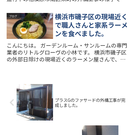
す。 建物を建築したのは南区のアオイ建設さんで
す。 正面部分は2台分の駐車スペースになってい
横浜市磯子区の現場近く
ブログ
ます。 門柱は...
で職人さんと家系ラーメ
ンを食べました。
こんにちは。 ガーデンルーム・サンルームの専門
業者のリトルグローヴの小林です。 横浜市磯子区
の外部日除けの現場近くのラーメン屋さんで、職
人さんとお昼を食べました。 お好みは普通でお願
いしました。味も麺も好みでおいしかったです。
職人さんは普...
プラスGのファサードの外構工事が完
成しました。