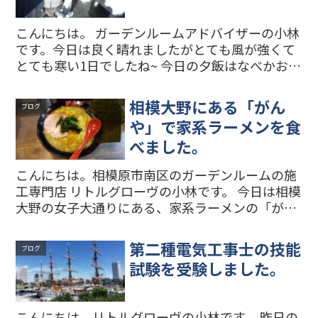
こんにちは。 ガーデンルームアドバイザーの小林
です。今日は良く晴れましたがとても風が強くて
とても寒い1日でしたね~ 今日の夕飯はなべかおで
んを食べたくなってしまいました。 さて 秦野市
のK様邸の樹ら楽ステージ(リクシルの人工木デッ
相模大野にある「がん
ブログ
キ)の工事...
や」で家系ラーメンを食
べました。
こんにちは。相模原市南区のガーデンルームの施
工専門店 リトルグローヴの小林です。 今日は相模
大野の女子大通りにある、家系ラーメンの「がん
や」さんに行きました。初めてだったので今回は
中盛りラーメンを注文しました。スープと麺も好
第二種電気工事士の技能
ブログ
みの味で、特にチ...
試験を受験しました。
こんにちは。リトルグローヴの小林です。 昨日の