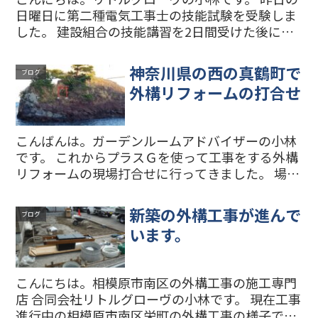
日曜日に第二種電気工事士の技能試験を受験しま
した。 建設組合の技能講習を2日間受けた後に、
試験の1週間前から朝と夜に技能試験の練習をし
ました。 何とか試験の課題を40分の時間内に完成
神奈川県の西の真鶴町で
ブログ
することがで...
外構リフォームの打合せ
こんばんは。ガーデンルームアドバイザーの小林
です。 これからプラスＧを使って工事をする外構
リフォームの現場打合せに行ってきました。 場所
は神奈川県の一番西の真鶴町です。事務所がある
相模原市南区からだと遠いな…と思うかもしれま
新築の外構工事が進んで
ブログ
せんが、意外とア...
います。
こんにちは。相模原市南区の外構工事の施工専門
店 合同会社リトルグローヴの小林です。 現在工事
進行中の相模原市南区栄町の外構工事の様子で