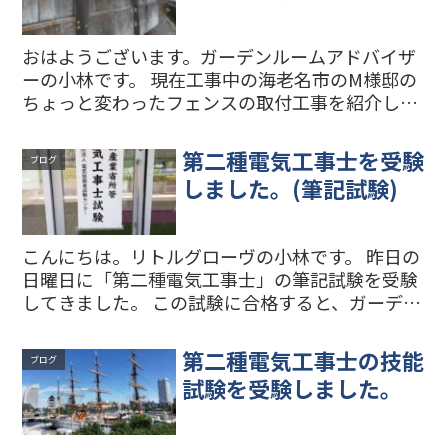
おはようございます。ガーデンルームアドバイザ
ーの小林です。 現在工事中の海老名市のM様邸の
ちょっと変わったフェンスの取付工事を紹介しま
す。 施工する前の写真です。建物の壁と今あるア
ルミフェンスとの間が狭いので、人が通りやすく
第二種電気工事士を受験
ブログ
したいというご相...
しました。(筆記試験)
こんにちは。リトルグローヴの小林です。 昨日の
日曜日に「第二種電気工事士」の筆記試験を受験
してきました。 この試験に合格すると、ガーデン
ルームの電気工事の作業ができるようになりま
す。 筆記試験の合格発表は6月13日(月)です。それ
第二種電気工事士の技能
ブログ
までは落ち...
試験を受験しました。