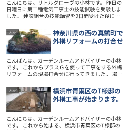
こんにちは。リトルグローヴの小林です。 昨日の
日曜日に第二種電気工事士の技能試験を受験しま
した。 建設組合の技能講習を2日間受けた後に、
試験の1週間前から朝と夜に技能試験の練習をし
ました。 何とか試験の課題を40分の時間内に完成
神奈川県の西の真鶴町で
ブログ
することがで...
外構リフォームの打合せ
こんばんは。ガーデンルームアドバイザーの小林
です。 これからプラスＧを使って工事をする外構
リフォームの現場打合せに行ってきました。 場所
は神奈川県の一番西の真鶴町です。事務所がある
相模原市南区からだと遠いな…と思うかもしれま
横浜市青葉区のT様邸の
ブログ
せんが、意外とア...
外構工事が始まります。
こんにちは。ガーデンルームアドバイザーの小林
です。 これから始まる、横浜市青葉区のT様邸の