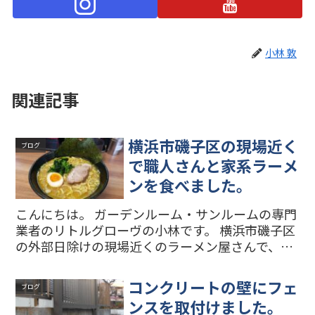
小林 敦
関連記事
横浜市磯子区の現場近く
ブログ
で職人さんと家系ラーメ
ンを食べました。
こんにちは。 ガーデンルーム・サンルームの専門
業者のリトルグローヴの小林です。 横浜市磯子区
の外部日除けの現場近くのラーメン屋さんで、職
人さんとお昼を食べました。 お好みは普通でお願
いしました。味も麺も好みでおいしかったです。
コンクリートの壁にフェ
ブログ
職人さんは普...
ンスを取付けました。