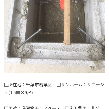
□所在地：千葉市若葉区 □サンルーム：サニージ
ュ(1.5間×9尺)
□用途：洗濯物干しスペース □施工費用：非公